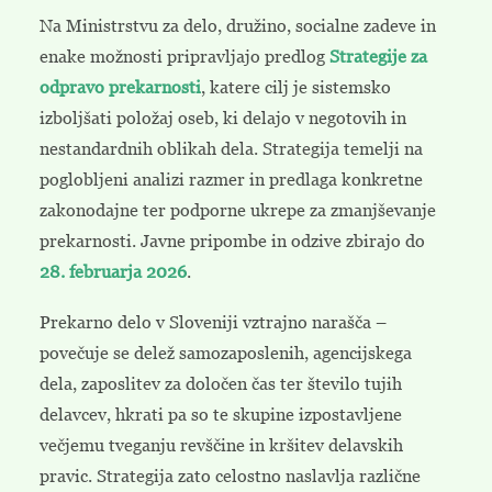
Na Ministrstvu za delo, družino, socialne zadeve in
enake možnosti pripravljajo predlog
Strategije za
odpravo prekarnosti
, katere cilj je sistemsko
izboljšati položaj oseb, ki delajo v negotovih in
nestandardnih oblikah dela. Strategija temelji na
poglobljeni analizi razmer in predlaga konkretne
zakonodajne ter podporne ukrepe za zmanjševanje
prekarnosti. Javne pripombe in odzive zbirajo do
28. februarja 2026
.
Prekarno delo v Sloveniji vztrajno narašča –
povečuje se delež samozaposlenih, agencijskega
dela, zaposlitev za določen čas ter število tujih
delavcev, hkrati pa so te skupine izpostavljene
večjemu tveganju revščine in kršitev delavskih
pravic. Strategija zato celostno naslavlja različne