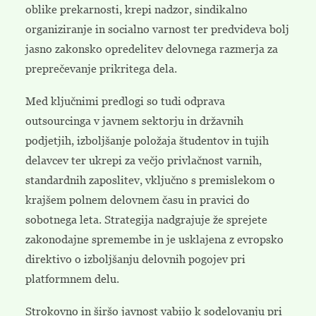
oblike prekarnosti, krepi nadzor, sindikalno
organiziranje in socialno varnost ter predvideva bolj
jasno zakonsko opredelitev delovnega razmerja za
preprečevanje prikritega dela.
Med ključnimi predlogi so tudi odprava
outsourcinga v javnem sektorju in državnih
podjetjih, izboljšanje položaja študentov in tujih
delavcev ter ukrepi za večjo privlačnost varnih,
standardnih zaposlitev, vključno s premislekom o
krajšem polnem delovnem času in pravici do
sobotnega leta. Strategija nadgrajuje že sprejete
zakonodajne spremembe in je usklajena z evropsko
direktivo o izboljšanju delovnih pogojev pri
platformnem delu.
Strokovno in širšo javnost vabijo k sodelovanju pri